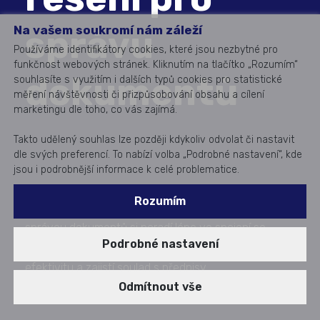
Na vašem soukromí nám záleží
správu
Používáme identifikátory cookies, které jsou nezbytné pro
funkčnost webových stránek. Kliknutím na tlačítko „Rozumím“
dokumentů
souhlasíte s využitím i dalších typů cookies pro statistické
měření návštěvnosti či přizpůsobování obsahu a cílení
marketingu dle toho, co vás zajímá.
Takto udělený souhlas lze později kdykoliv odvolat či nastavit
dle svých preferencí. To nabízí volba „Podrobné nastavení“, kde
jsou i podrobnější informace k celé problematice.
Rozumím
Microsoft Dynamics 365 skvěle pokrývá ERP, ale se
správou dokumentů si poradí lépe ve spojení se
Podrobné nastavení
specializovaným DMS. Integrace posílí kontrolu, zvýší
efektivitu a zajistí soulad s předpisy.
Zveřejněno dne: 11. 09. 2025
Odmítnout vše