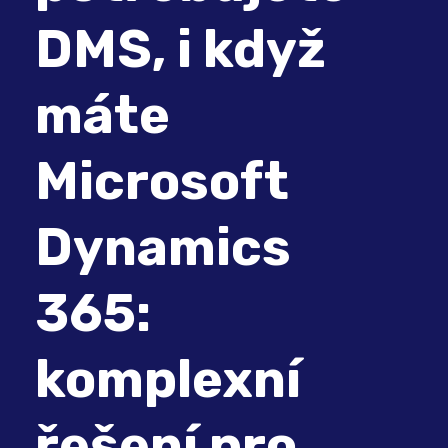
DMS, i když
máte
Microsoft
Dynamics
365:
komplexní
řešení pro