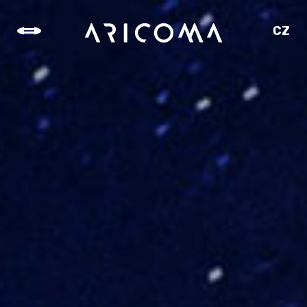
CZ
SK
EN
DE