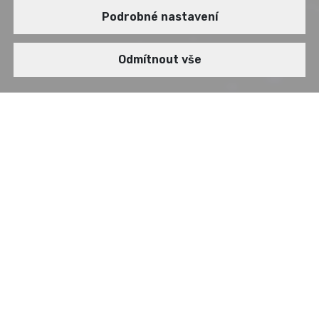
KONTAKTY
Podrobné nastavení
Odmítnout vše
MATEŘSKÁ
SPOLEČNOST
Aricoma a.s. je holdingová společnost spravující
majetkové účasti v jednotlivých firmách skupiny
Aricoma.