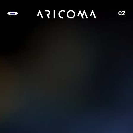
CZ
SK
EN
DE