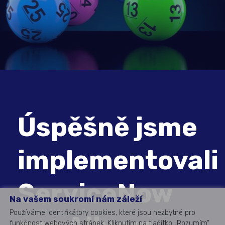
Úspěšně jsme
implementovali
ServiceNow
Na vašem soukromí nám záleží
Používáme identifikátory cookies, které jsou nezbytné pro
funkčnost webových stránek. Kliknutím na tlačítko „Rozumím“