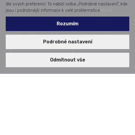
dle svých preferencí. To nabízí volba „Podrobné nastavení“, kde
Podpora Windows 10 se blíží ke konci a školy se
jsou i podrobnější informace k celé problematice.
nevyhnou přechodu na Windows 11 Pro (Edu).
Rozumím
Využijte zkušenosti našich specialistů a zjistěte, jaké
služby v této oblasti Aricoma školám nabízí. Nebo
Podrobné nastavení
snad existuje alternativa?
Vyžádat si konzultaci
Odmítnout vše
Bezpečnostní aktualizace pro starý systém Windows
10 končí. a jedinou alternativou bude placená
podpora, která se v průběhu let Dříve nebo později
tak firmy budou muset upgradovat – a právě my