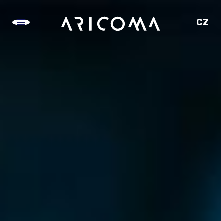
CZ
SK
EN
DE