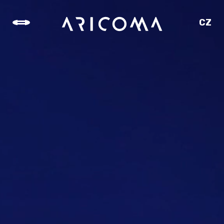
CZ
SK
EN
DE