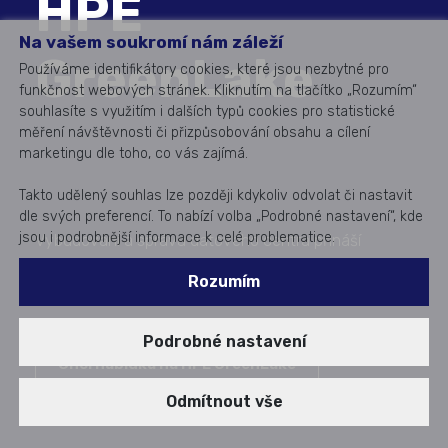
HPE
Na vašem soukromí nám záleží
GreenLake
Používáme identifikátory cookies, které jsou nezbytné pro
funkčnost webových stránek. Kliknutím na tlačítko „Rozumím“
souhlasíte s využitím i dalších typů cookies pro statistické
měření návštěvnosti či přizpůsobování obsahu a cílení
marketingu dle toho, co vás zajímá.
Takto udělený souhlas lze později kdykoliv odvolat či nastavit
dle svých preferencí. To nabízí volba „Podrobné nastavení“, kde
jsou i podrobnější informace k celé problematice.
Vybudování a správa datového centra přináší
spoustu výzev obzvlášť s ohledem na rozvoj AI. Pro
Rozumím
jejich zvládnutí vám specialisté z Aricomy představují
řešení HPE GreenLake.
Podrobné nastavení
Chci nabídku na HPE GreenLake
Zveřejněno dne: 16. 07. 2025
Odmítnout vše