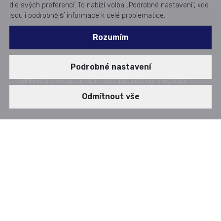
dle svých preferencí. To nabízí volba „Podrobné nastavení“, kde
jsou i podrobnější informace k celé problematice.
Rozumím
Občas máme jako uživatelé pocit, že nás správci,
Podrobné nastavení
administrátoři a „ajťáci“ obecně, nemají moc rádi.
Zveřejněno dne: 19. 05. 2025
Odmítnout vše
AUDIOSTORY
k být "oblíbeným uživatelem"
INSPIRACE - Sedm dop