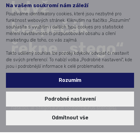
když
Na vašem soukromí nám záleží
Používáme identifikátory cookies, které jsou nezbytné pro
funkčnost webových stránek. Kliknutím na tlačítko „Rozumím“
bezpečák
souhlasíte s využitím i dalších typů cookies pro statistické
měření návštěvnosti či přizpůsobování obsahu a cílení
marketingu dle toho, co vás zajímá.
řekne „stego“
Takto udělený souhlas lze později kdykoliv odvolat či nastavit
dle svých preferencí. To nabízí volba „Podrobné nastavení“, kde
jsou i podrobnější informace k celé problematice.
Rozumím
Když se řekne „stego“ tak první, co většině lidí
Podrobné nastavení
naskočí, je Stegosaurus (Stegosaurus stenops),
býložravý dinosaurus z období pozdní jury.
Odmítnout vše