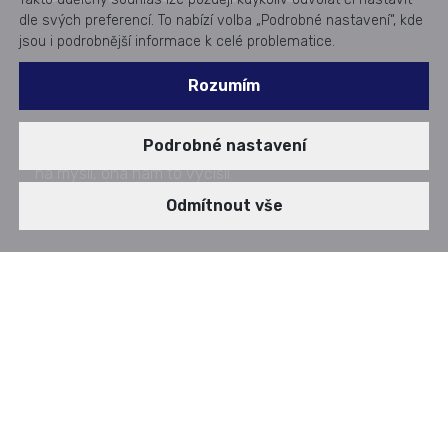
dle svých preferencí. To nabízí volba „Podrobné nastavení“, kde
jsou i podrobnější informace k celé problematice.
Rozumím
Statistika nuda je, má však cenné údaje. Neklesejme
Podrobné nastavení
na mysli, ona nám to vyčíslí.
Zveřejněno dne: 08. 02. 2024
Odmítnout vše
AUDIOSTORY
h. Statistiky varují, kdo by se měl bát.
BLOG - Kyber