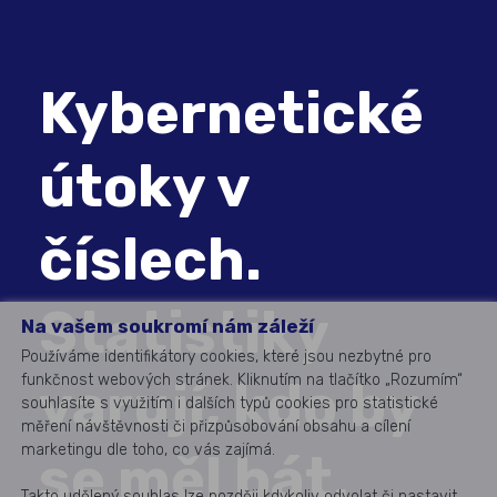
Kybernetické
útoky v
číslech.
Statistiky
Na vašem soukromí nám záleží
Používáme identifikátory cookies, které jsou nezbytné pro
funkčnost webových stránek. Kliknutím na tlačítko „Rozumím“
varují, kdo by
souhlasíte s využitím i dalších typů cookies pro statistické
měření návštěvnosti či přizpůsobování obsahu a cílení
marketingu dle toho, co vás zajímá.
se měl bát.
Takto udělený souhlas lze později kdykoliv odvolat či nastavit