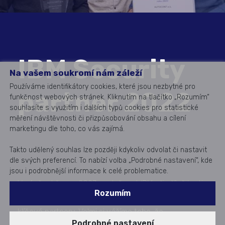
IBM Security
Na vašem soukromí nám záleží
Používáme identifikátory cookies, které jsou nezbytné pro
partner 2022
funkčnost webových stránek. Kliknutím na tlačítko „Rozumím“
souhlasíte s využitím i dalších typů cookies pro statistické
měření návštěvnosti či přizpůsobování obsahu a cílení
marketingu dle toho, co vás zajímá.
Takto udělený souhlas lze později kdykoliv odvolat či nastavit
dle svých preferencí. To nabízí volba „Podrobné nastavení“, kde
jsou i podrobnější informace k celé problematice.
V závěru března 2023 společnost IBM při příležitosti
Rozumím
výročního setkání v Praze ocenila své
klíčové partnery. Velmi si vážíme toho, že
Podrobné nastavení