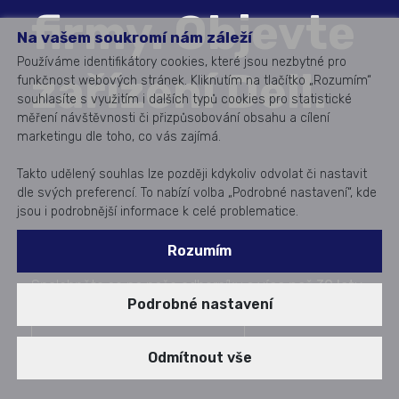
firmy. Objevte
Na vašem soukromí nám záleží
Používáme identifikátory cookies, které jsou nezbytné pro
zařízení Dell.
funkčnost webových stránek. Kliknutím na tlačítko „Rozumím“
souhlasíte s využitím i dalších typů cookies pro statistické
měření návštěvnosti či přizpůsobování obsahu a cílení
marketingu dle toho, co vás zajímá.
Takto udělený souhlas lze později kdykoliv odvolat či nastavit
dle svých preferencí. To nabízí volba „Podrobné nastavení“, kde
jsou i podrobnější informace k celé problematice.
Dodáváme a instalujeme servery, úložiště i další IT
Rozumím
hardware od předních světových výrobců.
Spolehněte se na naše odborníky
s více než 30 lety
Podrobné nastavení
zkušeností
.
Chci nezávaznou nabídku
Odmítnout vše