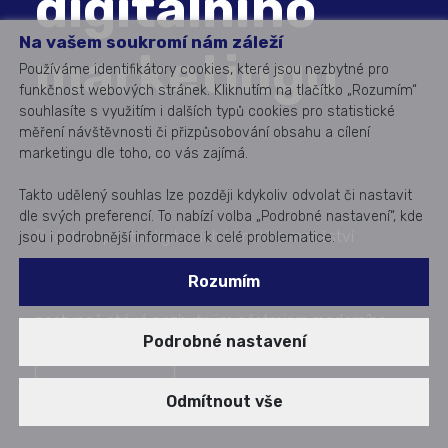
digitálního
Na vašem soukromí nám záleží
marketingu
Používáme identifikátory cookies, které jsou nezbytné pro
funkčnost webových stránek. Kliknutím na tlačítko „Rozumím“
souhlasíte s využitím i dalších typů cookies pro statistické
měření návštěvnosti či přizpůsobování obsahu a cílení
marketingu dle toho, co vás zajímá.
Takto udělený souhlas lze později kdykoliv odvolat či nastavit
dle svých preferencí. To nabízí volba „Podrobné nastavení“, kde
S růstem počtu digitálních kanálů a množství
jsou i podrobnější informace k celé problematice.
zákaznických dat je pro firmy stále složitější získat
Rozumím
jednotný pohled na své zákazníky. A proto se CDP
postupně stává nezbytným nástrojem moderního
Podrobné nastavení
digitálního marketingu.
Napište nám
Odmítnout vše