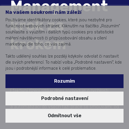
Management
Na vašem soukromí nám záleží
krok za
Používáme identifikátory cookies, které jsou nezbytné pro
funkčnost webových stránek. Kliknutím na tlačítko „Rozumím“
souhlasíte s využitím i dalších typů cookies pro statistické
krokem
měření návštěvnosti či přizpůsobování obsahu a cílení
marketingu dle toho, co vás zajímá.
Takto udělený souhlas lze později kdykoliv odvolat či nastavit
dle svých preferencí. To nabízí volba „Podrobné nastavení“, kde
jsou i podrobnější informace k celé problematice.
Rozumím
Efektivní řízení smluv dnes rozhoduje o rychlosti
Podrobné nastavení
byznysu i míře rizika. CLM přináší strukturu, kontrolu
a automatizaci do všech fází práce se smlouvami, od
jejich vzniku až po ukončení.
Odmítnout vše