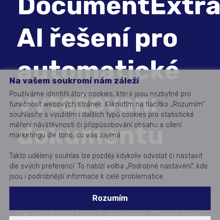
DocumentExtra
AI řešení pro
automatické
Na vašem soukromí nám záleží
vytěžování
Používáme identifikátory cookies, které jsou nezbytné pro
funkčnost webových stránek. Kliknutím na tlačítko „Rozumím“
souhlasíte s využitím i dalších typů cookies pro statistické
dokumentů
měření návštěvnosti či přizpůsobování obsahu a cílení
marketingu dle toho, co vás zajímá.
Takto udělený souhlas lze později kdykoliv odvolat či nastavit
dle svých preferencí. To nabízí volba „Podrobné nastavení“, kde
jsou i podrobnější informace k celé problematice.
Rozumím
Jak dostat data z faktur, objednávek, účtenek nebo