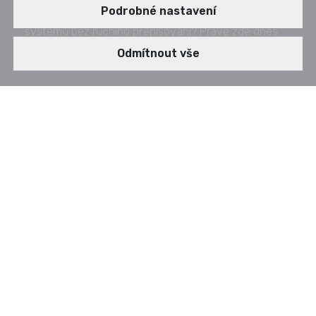
Podrobné nastavení
formulářů rychle do ERP, DMS či dalších firemních
systémů bez ručního přepisování? Právě zde dnes
začíná největší přínos AI vytěžování dokumentů.
Odmítnout vše
Firmy přijímají
obrovské množství dokumentů
v různých formátech
, od faktur, jež přijdou e-
mailem, přes objednávky, dodací listy, formuláře,
které máme fyzicky, smlouvy ve Wordu až po
účtenky vyfocené například mobilem. A přestože
většina dokumentů už přichází digitálně, jejich
zpracování je stále často manuální
.
Data se přepisují do ERP, kontrolují v e-mailech,