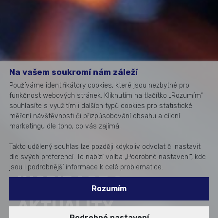
Na vašem soukromí nám záleží
Používáme identifikátory cookies, které jsou nezbytné pro
funkčnost webových stránek. Kliknutím na tlačítko „Rozumím“
souhlasíte s využitím i dalších typů cookies pro statistické
měření návštěvnosti či přizpůsobování obsahu a cílení
marketingu dle toho, co vás zajímá.
Takto udělený souhlas lze později kdykoliv odvolat či nastavit
dle svých preferencí. To nabízí volba „Podrobné nastavení“, kde
jsou i podrobnější informace k celé problematice.
INSPIRACE A
Rozumím
AKTUALITY
Podrobné nastavení