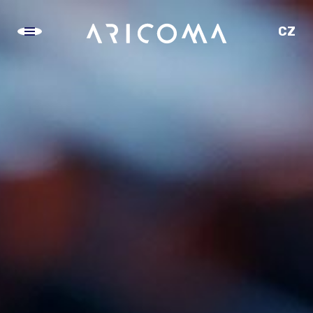
CZ
SK
EN
DE