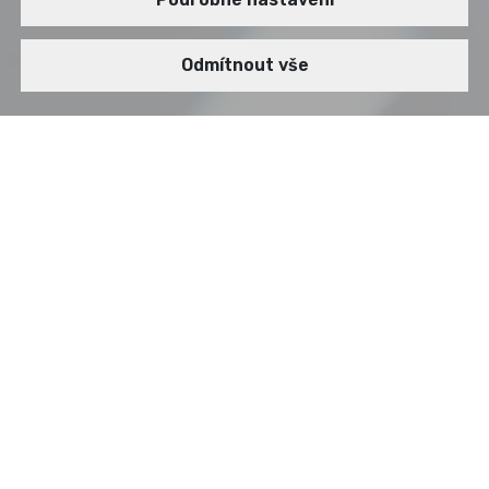
Odmítnout vše
DODAVATEL
AUDIOSTORY
ARICOMA
Podnikové aplikace
Digitální řešení pro moderní stát
IT infrastruktura
Kybernetická bezpečnost
Umělá inteligence
Komplexní IT služby
Celoevropské služby