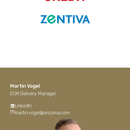
Martin Vogel
ECM Delivery Manager
LinkedIn
martin.vogel@aricoma.com