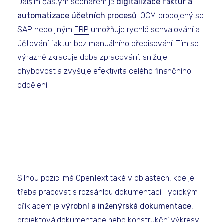
Dalším častým scénářem je
digitalizace faktur a
automatizace účetních procesů
. OCM propojený se
SAP nebo jiným
ERP
umožňuje rychlé schvalování a
účtování faktur bez manuálního přepisování. Tím se
výrazně zkracuje doba zpracování, snižuje
chybovost a zvyšuje efektivita celého finančního
oddělení.
Silnou pozici má OpenText také v oblastech, kde je
třeba pracovat s rozsáhlou dokumentací. Typickým
příkladem je
výrobní a inženýrská dokumentace
,
projektová dokumentace nebo konstrukční výkresy.