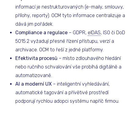
informací je nestrukturovaných (e-maily, smlouvy,
přílohy, reporty). OCM tyto informace centralizuje a
dává jim pořádek.
Compliance a regulace
– GDPR,
eIDAS
, ISO či DoD
5015.2 vyžadují přesné řízení přístupu, verzí a
archivace. OCM to řeší z jedné platformy.
Efektivita procesů
– místo zdlouhavého hledání
nebo ručního schvalování vše probíhá digitálně a
automatizovaně.
AI a moderní UX
– inteligentní vyhledávání,
automatické tagování a přívětivé prostředí
podporují rychlou adopci systému napříč firmou.