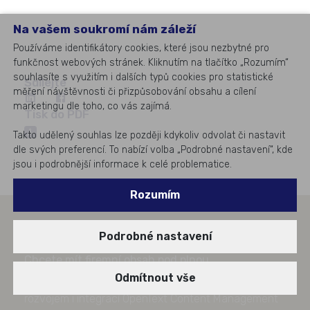
Na vašem soukromí nám záleží
Používáme identifikátory cookies, které jsou nezbytné pro
funkčnost webových stránek. Kliknutím na tlačítko „Rozumím“
souhlasíte s využitím i dalších typů cookies pro statistické
Sdílejte
měření návštěvnosti či přizpůsobování obsahu a cílení
marketingu dle toho, co vás zajímá.
Tisk do PDF
Takto udělený souhlas lze později kdykoliv odvolat či nastavit
dle svých preferencí. To nabízí volba „Podrobné nastavení“, kde
jsou i podrobnější informace k celé problematice.
Rozumím
Podrobné nastavení
Chcete mít firemní obsah pod plnou
Odmítnout vše
kontrolou?
Pomůžeme vám s implementací,
rozvojem i integrací OpenText Content Management