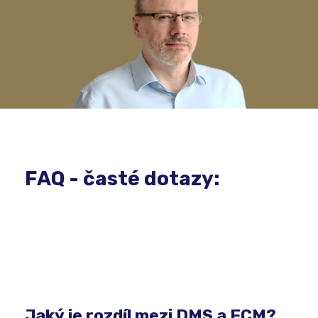
FAQ - časté dotazy:
Jaký je rozdíl mezi DMS a ECM?