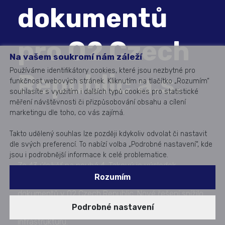
dokumentů
pro O2 Czech
Na vašem soukromí nám záleží
Používáme identifikátory cookies, které jsou nezbytné pro
Republic a.s.
funkčnost webových stránek. Kliknutím na tlačítko „Rozumím“
souhlasíte s využitím i dalších typů cookies pro statistické
měření návštěvnosti či přizpůsobování obsahu a cílení
marketingu dle toho, co vás zajímá.
Takto udělený souhlas lze později kdykoliv odvolat či nastavit
dle svých preferencí. To nabízí volba „Podrobné nastavení“, kde
jsou i podrobnější informace k celé problematice.
Ze 43 úložišť na pouhá 4. Takový je výsledek
Rozumím
rozsáhlé migrace a konsolidace systémů pro správu
dokumentů v O2 Czech Republic. Nové řešení snížilo
Podrobné nastavení
náklady na licence, údržbu i provoz a zjednodušilo IT
infrastrukturu.