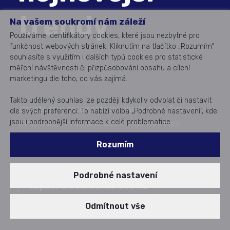
trendy
Na vašem soukromí nám záleží
Používáme identifikátory cookies, které jsou nezbytné pro
funkčnost webových stránek. Kliknutím na tlačítko „Rozumím“
souhlasíte s využitím i dalších typů cookies pro statistické
měření návštěvnosti či přizpůsobování obsahu a cílení
marketingu dle toho, co vás zajímá.
Takto udělený souhlas lze později kdykoliv odvolat či nastavit
Ztrácíte se v dokumentech? Nejste sami. Čím víc
dle svých preferencí. To nabízí volba „Podrobné nastavení“, kde
jsou i podrobnější informace k celé problematice.
firma roste, tím větší chaos. Pokud vám mezi
složkami mizí smlouvy a schvalování trvá věčnost, je
Rozumím
čas podívat se na moderní DMS. Ale jak vybrat
správné? Pojďme si to ujasnit.
Podrobné nastavení
Napište si o konzultaci zdarma
Zveřejněno dne: 30. 08. 2025
Odmítnout vše