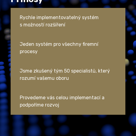
Rychle implementovatelný systém
s možností rozšíření
Jeden systém pro všechny firemní
procesy
Jsme zkušený tým 50 specialistů, který
rozumí vašemu oboru
Provedeme vás celou implementací a
podpoříme rozvoj