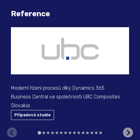
Reference
Wol
ros
Moderní řízení procesů díky Dynamics 365
Business Central ve společnosti UBC Composites
Slovakia
Případová studie
P