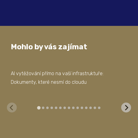
Mohlo by vás zajímat
AI vytěžování přímo na vaší infrastruktuře:
Neo
Dokumenty, které nesmí do cloudu
nej