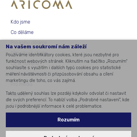
Kdo jsme
Co děláme
Pro koho děláme
Na vašem soukromí nám záleží
Případové studie
Používáme identifikátory cookies, které jsou nezbytné pro
funkčnost webových stránek. Kliknutím na tlačítko „Rozumím“
Co je nového
souhlasíte s využitím i dalších typů cookies pro statistické
Akce a semináře
měření návštěvnosti či přizpůsobování obsahu a cílení
marketingu dle toho, co vás zajímá.
Pro média
Takto udělený souhlas lze později kdykoliv odvolat či nastavit
Kariéra
dle svých preferencí. To nabízí volba „Podrobné nastavení“, kde
Kontakty
jsou i podrobnější informace k celé problematice.
Rozumím
©
2026
All rights reserved