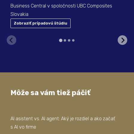
Business Central v spoločnosti UBC Composites
Slovakia
Zobraziť prípadovú štúdiu
Z
Môže sa vám tiež páčiť
AI asistent vs. AI agent: Aký je rozdiel a ako začať
Doc
s AI vo firme
vyť