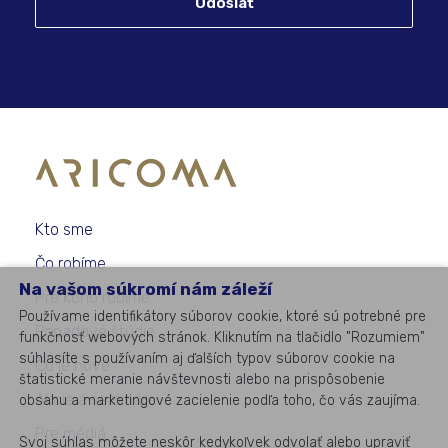
Odoslať
Kto sme
Čo robíme
Na vašom súkromí nám záleží
Pre koho robíme
Používame identifikátory súborov cookie, ktoré sú potrebné pre
Prípadové štúdie
funkčnosť webových stránok. Kliknutím na tlačidlo "Rozumiem"
súhlasíte s používaním aj ďalších typov súborov cookie na
Čo je nové
štatistické meranie návštevnosti alebo na prispôsobenie
Akcie a semináre
obsahu a marketingové zacielenie podľa toho, čo vás zaujíma.
Pre médiá
Svoj súhlas môžete neskôr kedykoľvek odvolať alebo upraviť