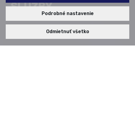
SLUŽBY
Podrobné nastavenie
Odmietnuť všetko
Naša misia a
hlavné ciele v EÚ