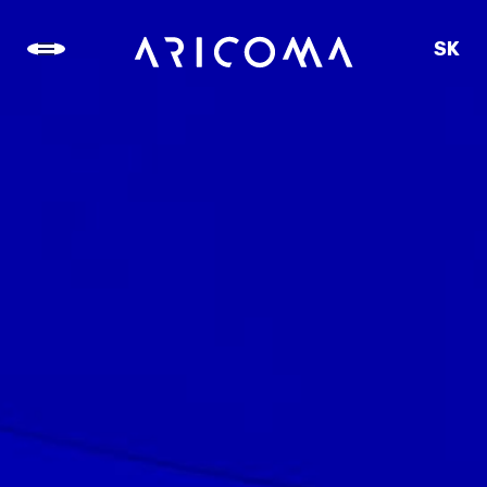
SK
CZ
EN
DE