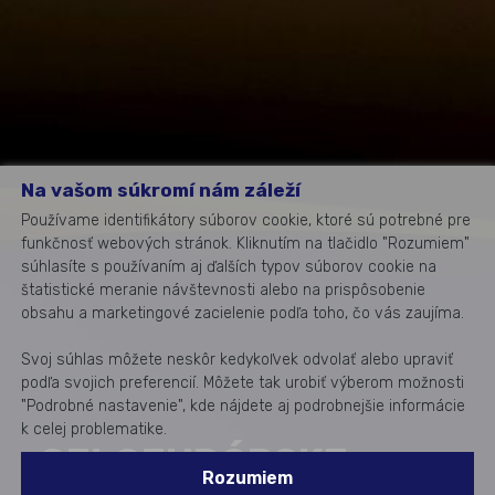
Na vašom súkromí nám záleží
Používame identifikátory súborov cookie, ktoré sú potrebné pre
funkčnosť webových stránok. Kliknutím na tlačidlo "Rozumiem"
súhlasíte s používaním aj ďalších typov súborov cookie na
štatistické meranie návštevnosti alebo na prispôsobenie
obsahu a marketingové zacielenie podľa toho, čo vás zaujíma.
Svoj súhlas môžete neskôr kedykoľvek odvolať alebo upraviť
podľa svojich preferencií. Môžete tak urobiť výberom možnosti
"Podrobné nastavenie", kde nájdete aj podrobnejšie informácie
k celej problematike.
CELOEURÓPSKE
Rozumiem