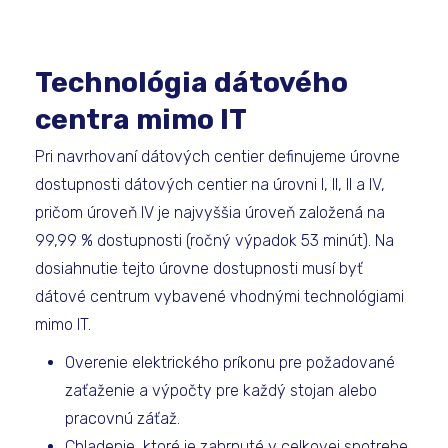
Technológia dátového
centra mimo IT
Pri navrhovaní dátových centier definujeme úrovne
dostupnosti dátových centier na úrovni I, II, II a IV,
pričom úroveň IV je najvyššia úroveň založená na
99,99 % dostupnosti (ročný výpadok 53 minút). Na
dosiahnutie tejto úrovne dostupnosti musí byť
dátové centrum vybavené vhodnými technológiami
mimo IT.
Overenie elektrického príkonu pre požadované
zaťaženie a výpočty pre každý stojan alebo
pracovnú záťaž.
Chladenie, ktoré je zahrnuté v celkovej spotrebe