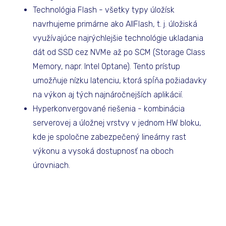
Technológia Flash - všetky typy úložísk
navrhujeme primárne ako AllFlash, t. j. úložiská
využívajúce najrýchlejšie technológie ukladania
dát od SSD cez NVMe až po SCM (Storage Class
Memory, napr. Intel Optane). Tento prístup
umožňuje nízku latenciu, ktorá spĺňa požiadavky
na výkon aj tých najnáročnejších aplikácií.
Hyperkonvergované riešenia - kombinácia
serverovej a úložnej vrstvy v jednom HW bloku,
kde je spoločne zabezpečený lineárny rast
výkonu a vysoká dostupnosť na oboch
úrovniach.