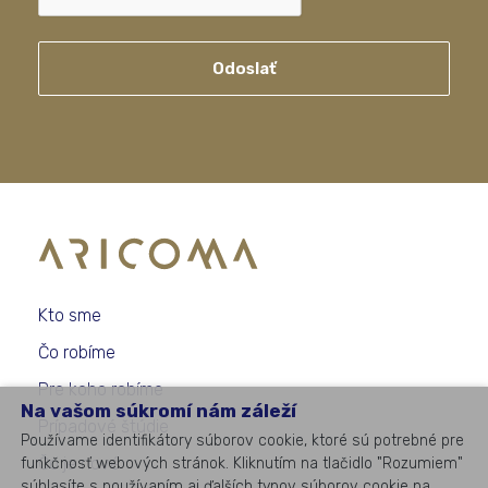
Odoslať
Kto sme
Čo robíme
Pre koho robíme
Na vašom súkromí nám záleží
Prípadové štúdie
Používame identifikátory súborov cookie, ktoré sú potrebné pre
Čo je nové
funkčnosť webových stránok. Kliknutím na tlačidlo "Rozumiem"
súhlasíte s používaním aj ďalších typov súborov cookie na