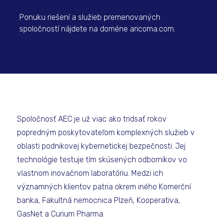
Ponuku riešení a služieb premenovaných
spoločností nájdete na doméne aricoma.com.
Spoločnosť AEC je už viac ako tridsať rokov
popredným poskytovateľom komplexných služieb v
oblasti podnikovej kybernetickej bezpečnosti. Jej
technológie testuje tím skúsených odborníkov vo
vlastnom inovačnom laboratóriu. Medzi ich
významných klientov patria okrem iného Komerční
banka, Fakultná nemocnica Plzeň, Kooperativa,
GasNet a Curium Pharma.