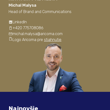
Michal Malysa
Head of Brand and Communications
LinkedIn
+420 775708086
michal.malysa@aricoma.com
Logo Aricoma pre
stiahnutie
.
Najnovšie