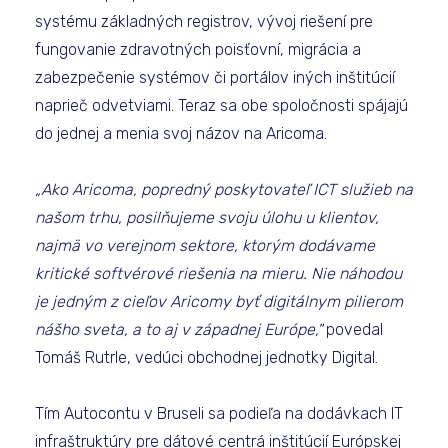
systému základných registrov, vývoj riešení pre
fungovanie zdravotných poisťovní, migrácia a
zabezpečenie systémov či portálov iných inštitúcií
naprieč odvetviami. Teraz sa obe spoločnosti spájajú
do jednej a menia svoj názov na Aricoma.
„Ako Aricoma, popredný poskytovateľ ICT služieb na
našom trhu, posilňujeme svoju úlohu u klientov,
najmä vo verejnom sektore, ktorým dodávame
kritické softvérové riešenia na mieru. Nie náhodou
je jedným z cieľov Aricomy byť digitálnym pilierom
nášho sveta, a to aj v západnej Európe,"
povedal
Tomáš Rutrle, vedúci obchodnej jednotky Digital.
Tím Autocontu v Bruseli sa podieľa na dodávkach IT
infraštruktúry pre dátové centrá inštitúcií Európskej