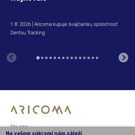
1. 8. 2026 | Aricoma kupuje švajčiarsku spoločnosť
23.
Dentsu Tracking
Odh
Gr
Kto sme
Na vašom súkromí nám záleží