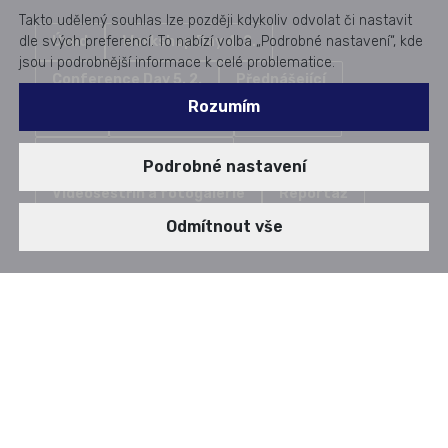
Takto udělený souhlas lze později kdykoliv odvolat či nastavit
dle svých preferencí. To nabízí volba „Podrobné nastavení“, kde
Úvod
Workshop Day 4. 2.
jsou i podrobnější informace k celé problematice.
Conference Day 5. 2.
Přednášející
Rozumím
Ceník
Místo konání
Ubytování
Konferenční materiály
Podrobné nastavení
Videosestřih a fotogalerie
Reportáž
Odmítnout vše
MÍSTO KONÁNÍ
Jak do O2 universum Praha,
Českomoravská
2345/17, 190 00 Praha 9-Libeň.