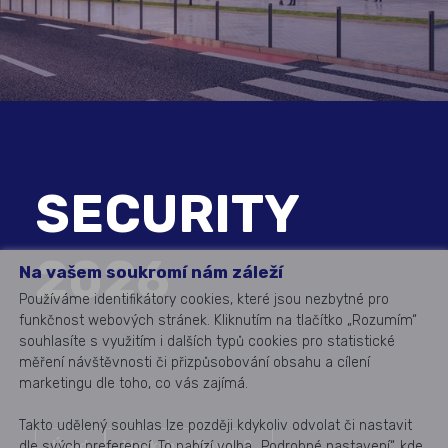
SECURITY
2026
Na vašem soukromí nám záleží
Používáme identifikátory cookies, které jsou nezbytné pro
funkčnost webových stránek. Kliknutím na tlačítko „Rozumím“
souhlasíte s využitím i dalších typů cookies pro statistické
měření návštěvnosti či přizpůsobování obsahu a cílení
marketingu dle toho, co vás zajímá.
Takto udělený souhlas lze později kdykoliv odvolat či nastavit
dle svých preferencí. To nabízí volba „Podrobné nastavení“, kde
Úvod
Workshop Day 4. 2.