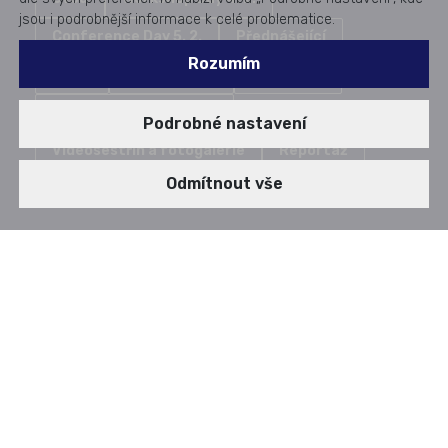
jsou i podrobnější informace k celé problematice.
Conference Day 5. 2.
Přednášející
Rozumím
Ceník
Místo konání
Ubytování
Konferenční materiály
Podrobné nastavení
Videosestřih a fotogalerie
Reportáž
Odmítnout vše
CENÍK
Early Birds vstupenky
Každý ročník stavíme na kvalitním programu. Využijte
možnost zajistit si místo za zvýhodněnou cenu před