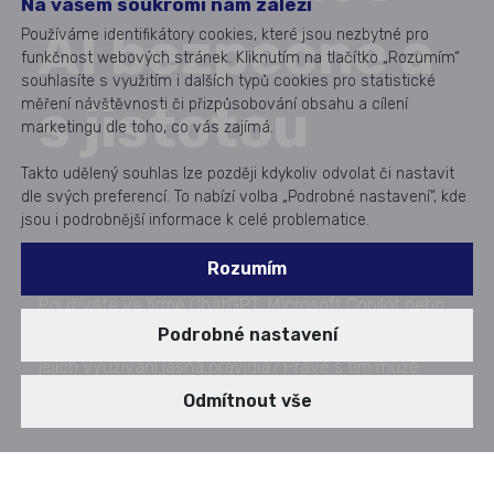
Na vašem soukromí nám záleží
AI bezpečně a
Používáme identifikátory cookies, které jsou nezbytné pro
funkčnost webových stránek. Kliknutím na tlačítko „Rozumím“
souhlasíte s využitím i dalších typů cookies pro statistické
s jistotou
měření návštěvnosti či přizpůsobování obsahu a cílení
marketingu dle toho, co vás zajímá.
Takto udělený souhlas lze později kdykoliv odvolat či nastavit
dle svých preferencí. To nabízí volba „Podrobné nastavení“, kde
jsou i podrobnější informace k celé problematice.
Rozumím
Používáte ve firmě ChatGPT, Microsoft Copilot nebo
Podrobné nastavení
jiné AI nástroje? Pak je na místě otázka: Máte pro
jejich využívání jasná pravidla? Právě s tím může
organizacím pomoci AI Act.
Odmítnout vše