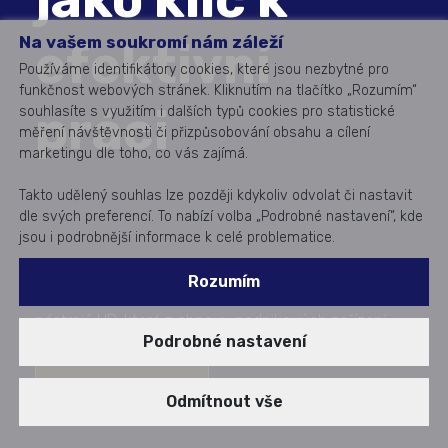
Na vašem soukromí nám záleží
efektivní
Používáme identifikátory cookies, které jsou nezbytné pro
funkčnost webových stránek. Kliknutím na tlačítko „Rozumím“
práci
souhlasíte s využitím i dalších typů cookies pro statistické
měření návštěvnosti či přizpůsobování obsahu a cílení
marketingu dle toho, co vás zajímá.
Takto udělený souhlas lze později kdykoliv odvolat či nastavit
dle svých preferencí. To nabízí volba „Podrobné nastavení“, kde
jsou i podrobnější informace k celé problematice.
Rozumím
Naši specialisté pro vás připravili přehled pracovních
nástrojů HP, které z obnovy podnikových zařízení
Podrobné nastavení
udělají strategickou investici do produktivity práce.
Kontaktujte nás!
Odmítnout vše