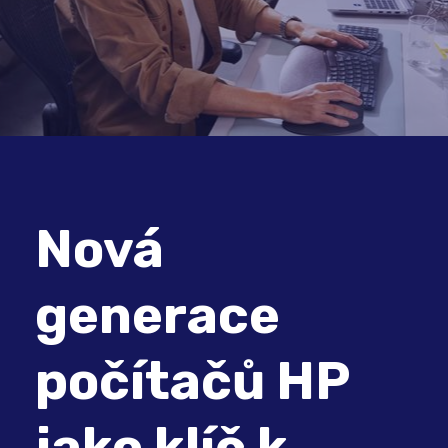
Nová
generace
počítačů HP
jako klíč k