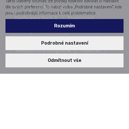
Takto udělený souhlas lze později kdykoliv odvolat či nastavit
dle svých preferencí. To nabízí volba „Podrobné nastavení“, kde
Úvod
Workshop Day 4. 2.
jsou i podrobnější informace k celé problematice.
Conference Day 5. 2.
Přednášející
Rozumím
Ceník
Místo konání
Ubytování
Konferenční materiály
Podrobné nastavení
Videosestřih a fotogalerie
Reportáž
Odmítnout vše
OBSAH PREZENTACÍ,