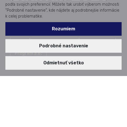
podľa svojich preferencií. Môžete tak urobiť výberom možnosti
"Podrobné nastavenie", kde nájdete aj podrobnejšie informácie
k celej problematike.
Rozumiem
Úvod
Fotogaléria a video
Program 2.6.
Podrobné nastavenie
Program 3.6.
Odmietnuť všetko
PROGRAM
8:30 — 9:00
Registrácia