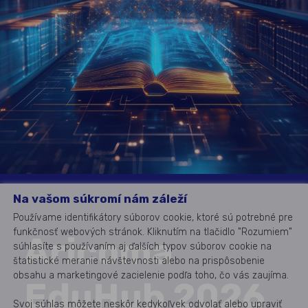
Na vašom súkromí nám záleží
Používame identifikátory súborov cookie, ktoré sú potrebné pre
funkčnosť webových stránok. Kliknutím na tlačidlo "Rozumiem"
Aricoma
súhlasíte s používaním aj ďalších typov súborov cookie na
štatistické meranie návštevnosti alebo na prispôsobenie
obsahu a marketingové zacielenie podľa toho, čo vás zaujíma.
EduHub 2026
Svoj súhlas môžete neskôr kedykoľvek odvolať alebo upraviť