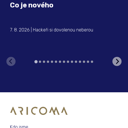
Co je nového
7. 8. 2026 | Hackeři si dovolenou neberou
6. 
Met
Kdo jsme