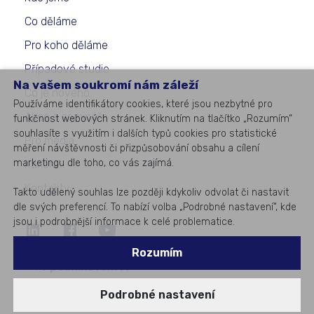
Co děláme
Pro koho děláme
Případové studie
Na vašem soukromí nám záleží
Co je nového
Používáme identifikátory cookies, které jsou nezbytné pro
Akce a semináře
funkčnost webových stránek. Kliknutím na tlačítko „Rozumím“
souhlasíte s využitím i dalších typů cookies pro statistické
Pro média
měření návštěvnosti či přizpůsobování obsahu a cílení
marketingu dle toho, co vás zajímá.
Kariéra
Kontakty
Takto udělený souhlas lze později kdykoliv odvolat či nastavit
dle svých preferencí. To nabízí volba „Podrobné nastavení“, kde
jsou i podrobnější informace k celé problematice.
©
2026
All rights reserved
Rozumím
#1
v podnikovém IT
Podrobné nastavení