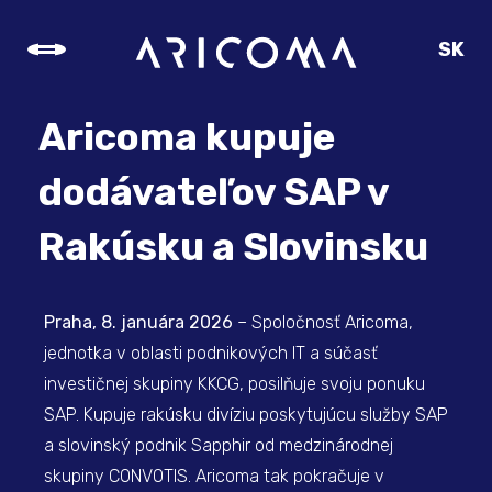
SK
CZ
EN
Aricoma kupuje
DE
dodávateľov SAP v
Rakúsku a Slovinsku
Praha, 8. januára 2026
– Spoločnosť Aricoma,
jednotka v oblasti podnikových IT a súčasť
investičnej skupiny KKCG, posilňuje svoju ponuku
SAP. Kupuje rakúsku divíziu poskytujúcu služby SAP
a slovinský podnik Sapphir od medzinárodnej
skupiny CONVOTIS. Aricoma tak pokračuje v