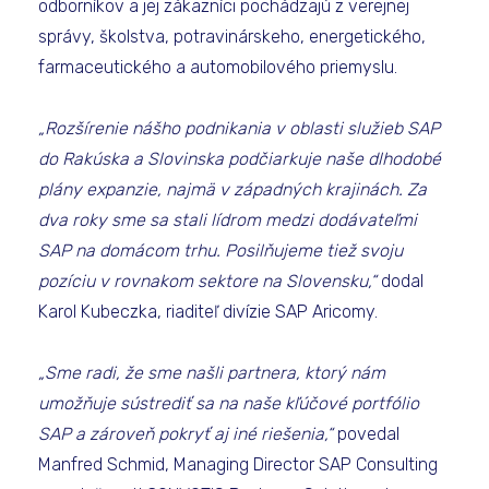
odborníkov a jej zákazníci pochádzajú z verejnej
správy, školstva, potravinárskeho, energetického,
farmaceutického a automobilového priemyslu.
„Rozšírenie nášho podnikania v oblasti služieb SAP
do Rakúska a Slovinska podčiarkuje naše dlhodobé
plány expanzie, najmä v západných krajinách. Za
dva roky sme sa stali lídrom medzi dodávateľmi
SAP na domácom trhu. Posilňujeme tiež svoju
pozíciu v rovnakom sektore na Slovensku,“
dodal
Karol Kubeczka, riaditeľ divízie SAP Aricomy.
„Sme radi, že sme našli partnera, ktorý nám
umožňuje sústrediť sa na naše kľúčové portfólio
SAP a zároveň pokryť aj iné riešenia,“
povedal
Manfred Schmid, Managing Director SAP Consulting