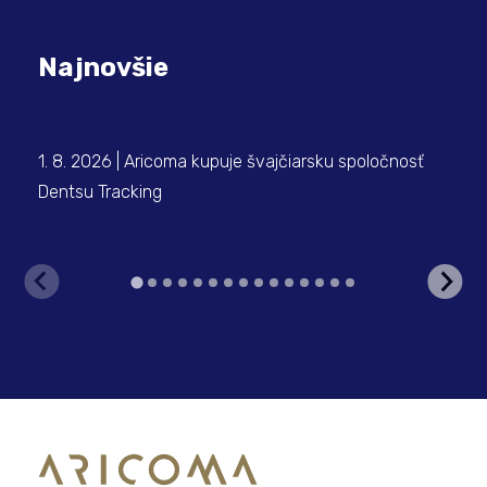
Najnovšie
1. 8. 2026 | Aricoma kupuje švajčiarsku spoločnosť
23.
Dentsu Tracking
Odh
Gr