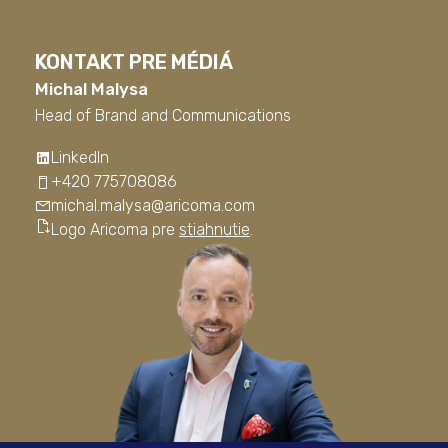
KONTAKT PRE MÉDIÁ
Michal Malysa
Head of Brand and Communications
LinkedIn
+420 775708086
michal.malysa@aricoma.com
Logo Aricoma pre
stiahnutie
.