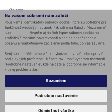
Kto sme
Na vašom súkromí nám záleží
Čo robíme
Používame identifikátory súborov cookie, ktoré sú potrebné pre
Pre koho robíme
funkčnosť webových stránok. Kliknutím na tlačidlo "Rozumiem"
súhlasíte s používaním aj ďalších typov súborov cookie na
Prípadové štúdie
štatistické meranie návštevnosti alebo na prispôsobenie
obsahu a marketingové zacielenie podľa toho, čo vás zaujíma.
Čo je nové
Akcie a semináre
Svoj súhlas môžete neskôr kedykoľvek odvolať alebo upraviť
podľa svojich preferencií. Môžete tak urobiť výberom možnosti
Pre médiá
"Podrobné nastavenie", kde nájdete aj podrobnejšie informácie
Kariéra
k celej problematike.
Kontakty
Rozumiem
Podrobné nastavenie
©
2026
All rights reserved
#1
v podnikovom IT
Odmietnuť všetko