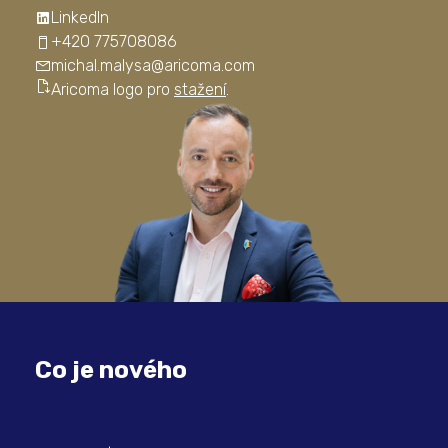
LinkedIn
+420 775708086
michal.malysa@aricoma.com
Aricoma logo pro
stažení
.
Co je nového