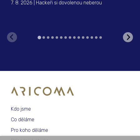
7. 8. 2026 | Hackeři si dovolenou neberou
6. 
Met
Kdo jsme
Co děláme
Pro koho děláme