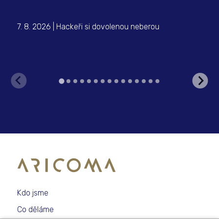
7. 8. 2026 | Hackeři si dovolenou neberou
6. 
Met
Kdo jsme
Co děláme