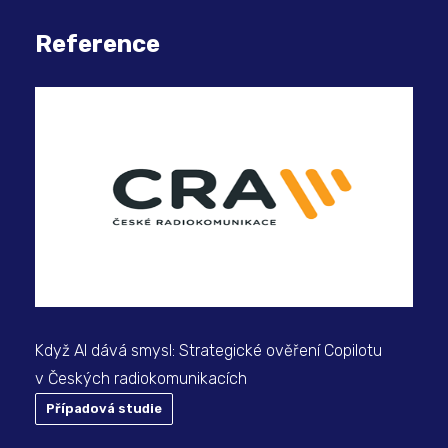
Reference
Vyu
OV
Když AI dává smysl: Strategické ověření Copilotu
v Českých radiokomunikacích
Případová studie
P