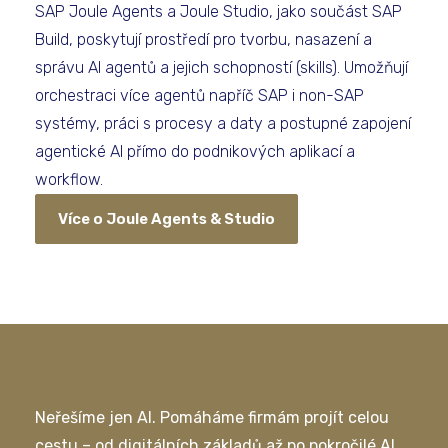
SAP Joule Agents a Joule Studio, jako součást SAP
Build, poskytují prostředí pro tvorbu, nasazení a
správu AI agentů a jejich schopností (skills). Umožňují
orchestraci více agentů napříč SAP i non-SAP
systémy, práci s procesy a daty a postupné zapojení
agentické AI přímo do podnikových aplikací a
workflow.
Více o Joule Agents & Studio
Neřešíme jen AI. Pomáháme firmám projít celou
cestu – od digitálních základů až po pokročilé AI