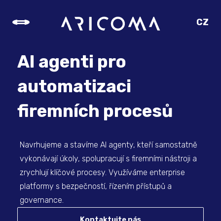
CZ
SK
EN
AI agenti pro
DE
automatizaci
firemních procesů
Navrhujeme a stavíme AI agenty, kteří samostatně
vykonávají úkoly, spolupracují s firemními nástroji a
zrychlují klíčové procesy. Využíváme enterprise
platformy s bezpečností, řízením přístupů a
governance.
Kontaktujte nás