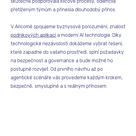
skutečně podporovala klíčové procesy, odlehčila
přetíženým týmům a přinesla dlouhodobý přínos.
V Aricomě spojujeme byznysové porozumění, znalost
podnikových aplikací
a moderní AI technologie. Díky
technologické nezávislosti dokážeme vybrat řešení,
které zapadne do vašeho prostředí, splní požadavky
na bezpečnost a governance a bude možné ho
postupně rozvíjet. Od prvního návrhu až po
agentické scénáře vás provedeme každým krokem,
bezpečně, smysluplně a s reálným přínosem.