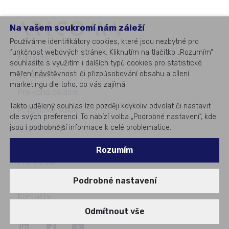
Na vašem soukromí nám záleží
Používáme identifikátory cookies, které jsou nezbytné pro
funkčnost webových stránek. Kliknutím na tlačítko „Rozumím“
Kdo jsme
souhlasíte s využitím i dalších typů cookies pro statistické
měření návštěvnosti či přizpůsobování obsahu a cílení
Co děláme
marketingu dle toho, co vás zajímá.
Pro koho děláme
Takto udělený souhlas lze později kdykoliv odvolat či nastavit
Případové studie
dle svých preferencí. To nabízí volba „Podrobné nastavení“, kde
Co je nového
jsou i podrobnější informace k celé problematice.
Akce a semináře
Rozumím
Pro média
Kariéra
Podrobné nastavení
Kontakty
Odmítnout vše