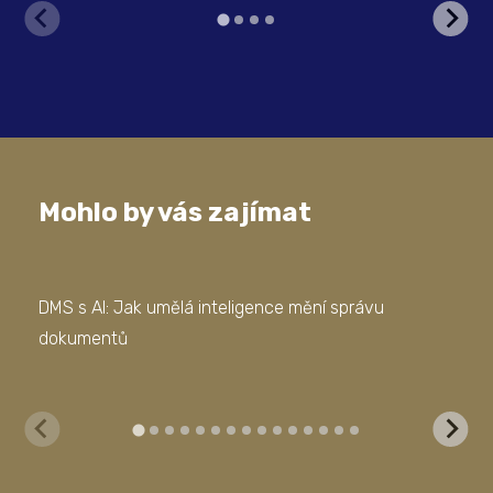
Mohlo by vás zajímat
DMS s AI: Jak umělá inteligence mění správu
AI 
dokumentů
Dok