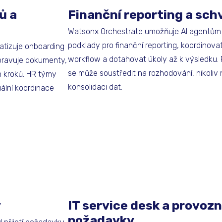
ů a
Finanční reporting a sch
Watsonx Orchestrate umožňuje AI agentům 
podklady pro finanční reporting, koordinova
atizuje onboarding
workflow a dotahovat úkoly až k výsledku. 
pravuje dokumenty,
se může soustředit na rozhodování, nikoliv 
ch kroků. HR týmy
konsolidaci dat.
ální koordinace
y
IT service desk a provozn
požadavky