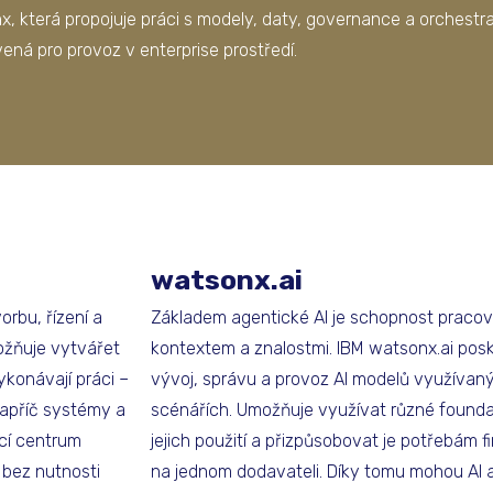
x, která propojuje práci s modely, daty, governance a orchestra
ená pro provoz v enterprise prostředí.
watsonx.ai
orbu, řízení a
Základem agentické AI je schopnost pracov
ožňuje vytvářet
kontextem a znalostmi. IBM watsonx.ai posk
ykonávají práci –
vývoj, správu a provoz AI modelů využívan
 napříč systémy a
scénářích. Umožňuje využívat různé foundat
icí centrum
jejich použití a přizpůsobovat je potřebám f
 bez nutnosti
na jednom dodavateli. Díky tomu mohou AI 