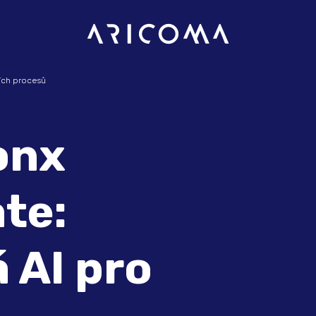
ních procesů
onx
te:
 AI pro