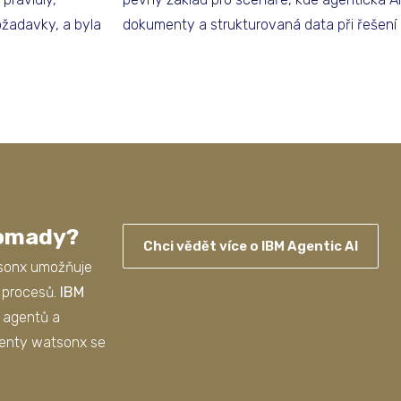
ožadavky, a byla
dokumenty a strukturovaná data při řešení 
romady?
Chci vědět více o IBM Agentic AI
tsonx umožňuje
 procesů.
IBM
i agentů a
nenty watsonx se