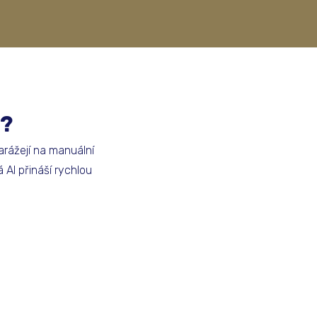
e?
arážejí na manuální
 AI přináší rychlou