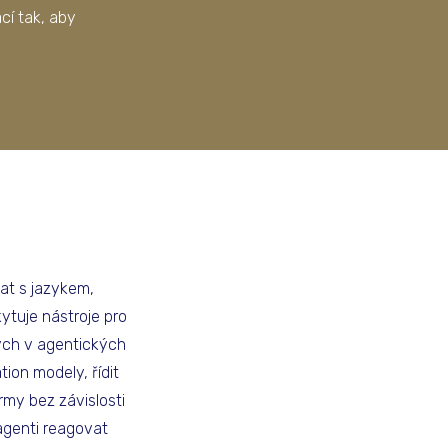
cí tak, aby
at s jazykem,
ytuje nástroje pro
ých v agentických
ion modely, řídit
irmy bez závislosti
agenti reagovat