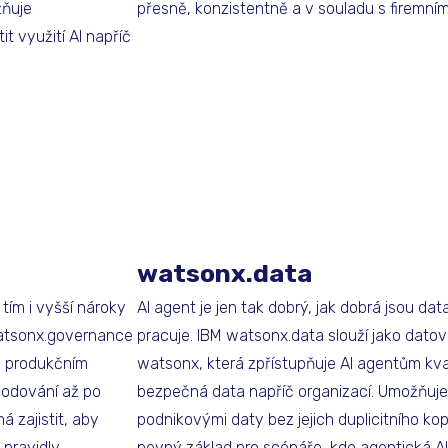
žňuje
přesně, konzistentně a v souladu s firemní
t využití AI napříč
watsonx.data
 tím i vyšší nároky
AI agent je jen tak dobrý, jak dobrá jsou dat
 watsonx.governance
pracuje. IBM watsonx.data slouží jako dato
v produkčním
watsonx, která zpřístupňuje AI agentům kval
hodování až po
bezpečná data napříč organizací. Umožňuje
á zajistit, aby
podnikovými daty bez jejich duplicitního kop
 pravidly,
pevný základ pro scénáře, kde agentická AI