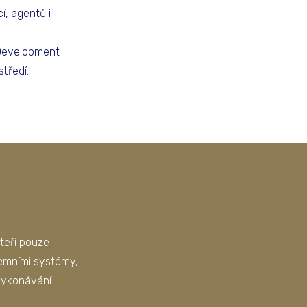
í, agentů i
 Development
tředí.
kteří pouze
remními systémy,
vykonávání.