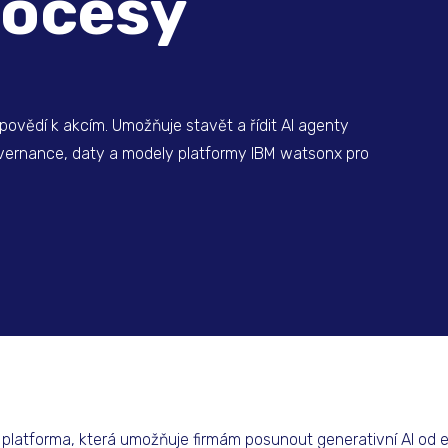
rocesy
ovědí k akcím. Umožňuje stavět a řídit AI agenty
governance, daty a modely platformy IBM watsonx pro
a platforma, která umožňuje firmám posunout generativní AI od 