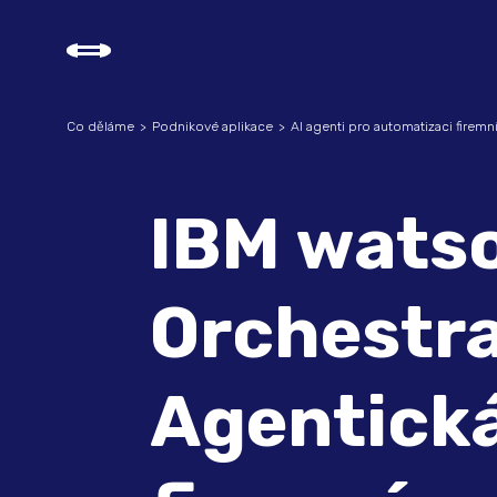
Co děláme
Podnikové aplikace
AI agenti pro automatizaci firem
IBM wats
Orchestra
Agentická