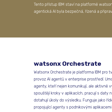
Tento přístup IBM staví na platformě watson
agentická AI byla bezpečná, řízená a připrav
watsonx Orchestrate
Watsonx Orchestrate je platforma IBM pro tv
provoz AI agentů v enterprise prostředí. Um
agenty, kteří nejen komunikují, ale aktivně v
spouštějí kroky v aplikacích, pracují s daty
dotahují úkoly do výsledku. Funguje jako říd
propojující agenty s podnikovými aplikacemi