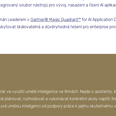
grovaný soubor nástrojů pro vývoj, nasazení a řízení AI aplikac
uznán Leaderem v
Gartner® Magic Quadrant™
for AI Application
skytovat škálovatelná a důvěryhodná řešení pro enterprise pros
rok ve využití umělé inteligence ve firmách. Nejde o asistenty, 
pné plánovat, rozhodovat a vykonávat konkrétní úkoly napříč fi
ouvá umělou inteligenci od podpory práce k jejímu skutečnému 