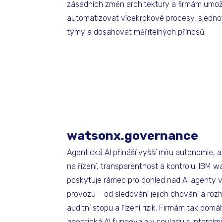
zásadních změn architektury a firmám umo
automatizovat vícekrokové procesy, sjednoti
týmy a dosahovat měřitelných přínosů.
watsonx.governance
Agentická AI přináší vyšší míru autonomie, a
na řízení, transparentnost a kontrolu. IBM
poskytuje rámec pro dohled nad AI agenty 
provozu – od sledování jejich chování a roz
auditní stopu a řízení rizik. Firmám tak pomáh
agentická AI fungovala v souladu s interními