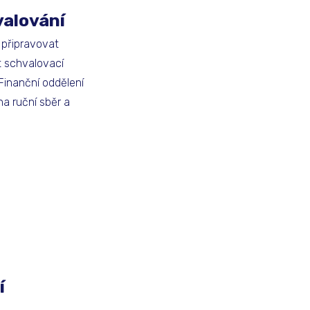
valování
připravovat
t schvalovací
Finanční oddělení
na ruční sběr a
í