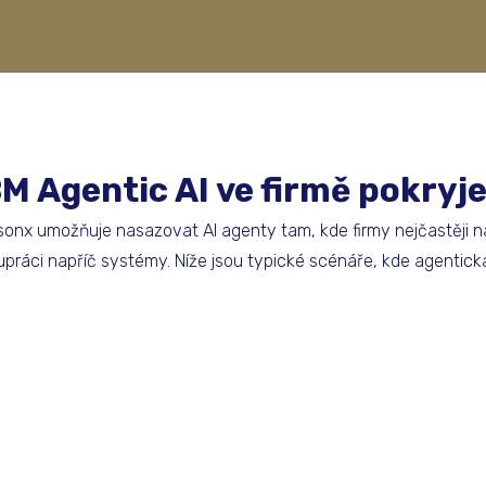
M Agentic AI ve firmě pokryj
onx umožňuje nasazovat AI agenty tam, kde firmy nejčastěji n
lupráci napříč systémy. Níže jsou typické scénáře, kde agentická