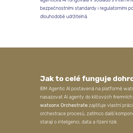
bezpečnostními standardy i regulatorními p
dlouhodobě udržitelná.
Jak to celé funguje doh
IBM Agentic AI postavená na platformě wa
nasazovat AI agenty do klíčových firemních
watsonx Orchestrate
zajišťuje vlastní prác
orchestrace procesů, zatímco další kompo
starají o inteligenci, data a řízení rizik.