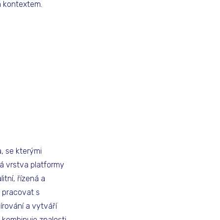
m kontextem.
a, se kterými
vá vrstva platformy
itní, řízená a
 pracovat s
írování a vytváří
 kombinuje znalosti,