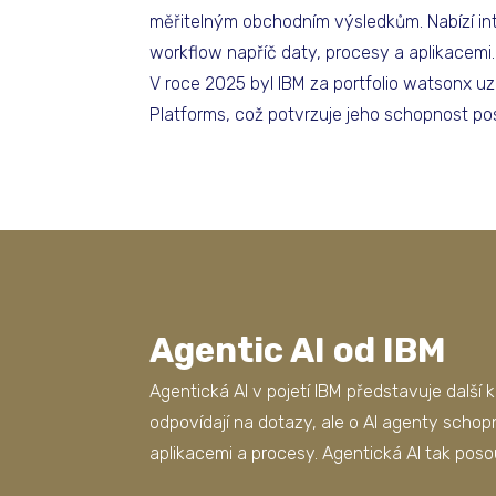
měřitelným obchodním výsledkům. Nabízí inte
workflow napříč daty, procesy a aplikacemi.
V roce 2025 byl IBM za portfolio watsonx 
Platforms, což potvrzuje jeho schopnost po
Agentic AI od IBM
Agentická AI v pojetí IBM představuje další k
odpovídají na dotazy, ale o AI agenty scho
aplikacemi a procesy. Agentická AI tak pos