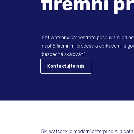
firemní p
IBM watsonx Orchestrate posouvá AI od odp
napříč firemními procesy a aplikacemi, s 
bezpečné škálování.
Kontaktujte nás
IBM watsonx je moderní enterprise AI a dat