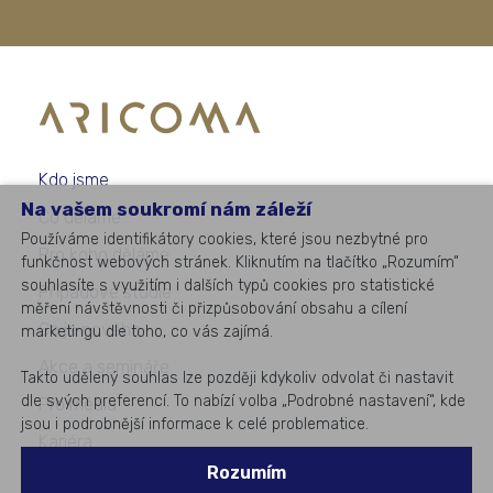
Kdo jsme
Na vašem soukromí nám záleží
Co děláme
Používáme identifikátory cookies, které jsou nezbytné pro
Pro koho děláme
funkčnost webových stránek. Kliknutím na tlačítko „Rozumím“
souhlasíte s využitím i dalších typů cookies pro statistické
Případové studie
měření návštěvnosti či přizpůsobování obsahu a cílení
Co je nového
marketingu dle toho, co vás zajímá.
Akce a semináře
Takto udělený souhlas lze později kdykoliv odvolat či nastavit
dle svých preferencí. To nabízí volba „Podrobné nastavení“, kde
Pro média
jsou i podrobnější informace k celé problematice.
Kariéra
Rozumím
Kontakty