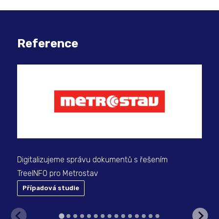
Reference
Dig
Digitalizujeme správu dokumentů s řešením
TreeINFO pro Metrostav
Případová studie
P