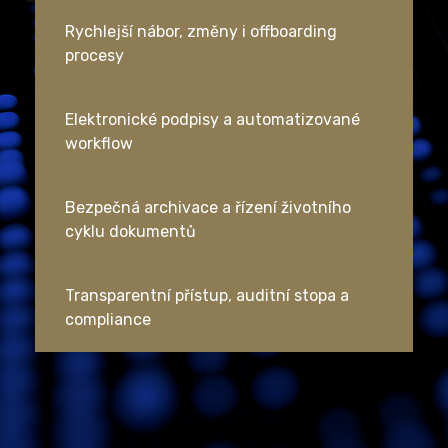
Rychlejší nábor, změny i offboarding
procesy
Elektronické podpisy a automatizované
workflow
Bezpečná archivace a řízení životního
cyklu dokumentů
Transparentní přístup, auditní stopa a
compliance