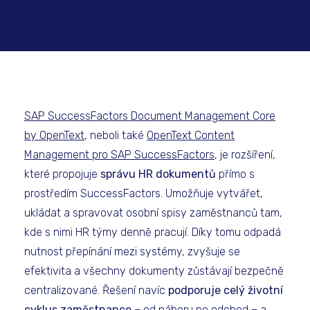
SAP SuccessFactors Document Management Core
by OpenText
, neboli také
OpenText Content
Management pro SAP SuccessFactors
, je rozšíření,
které propojuje
správu HR dokumentů
přímo s
prostředím SuccessFactors. Umožňuje vytvářet,
ukládat a spravovat osobní spisy zaměstnanců tam,
kde s nimi HR týmy denně pracují. Díky tomu odpadá
nutnost přepínání mezi systémy, zvyšuje se
efektivita a všechny dokumenty zůstávají bezpečně
centralizované. Řešení navíc
podporuje celý životní
cyklus zaměstnance
– od náboru po odchod – a