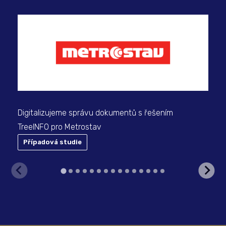
Dig
Digitalizujeme správu dokumentů s řešením
TreeINFO pro Metrostav
Případová studie
P