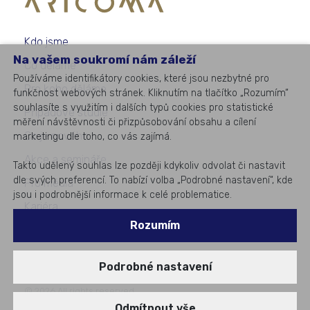
Kdo jsme
Na vašem soukromí nám záleží
Co děláme
Používáme identifikátory cookies, které jsou nezbytné pro
Pro koho děláme
funkčnost webových stránek. Kliknutím na tlačítko „Rozumím“
souhlasíte s využitím i dalších typů cookies pro statistické
Případové studie
měření návštěvnosti či přizpůsobování obsahu a cílení
Co je nového
marketingu dle toho, co vás zajímá.
Akce a semináře
Takto udělený souhlas lze později kdykoliv odvolat či nastavit
dle svých preferencí. To nabízí volba „Podrobné nastavení“, kde
Pro média
jsou i podrobnější informace k celé problematice.
Kariéra
Rozumím
Kontakty
Podrobné nastavení
©
2026
All rights reserved
#1
v podnikovém IT
Odmítnout vše