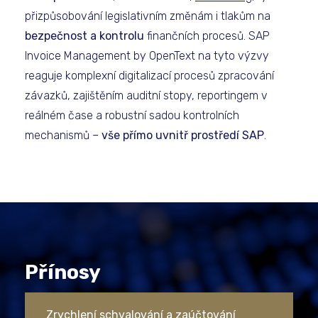
přizpůsobování legislativním změnám i tlakům na
bezpečnost a kontrolu
finančních procesů. SAP
Invoice Management by OpenText na tyto výzvy
reaguje komplexní digitalizací procesů zpracování
závazků, zajištěním auditní stopy, reportingem v
reálném čase a robustní sadou kontrolních
mechanismů –
vše přímo uvnitř prostředí SAP
.
Přínosy
Zrychlení schvalování a zaúčtování