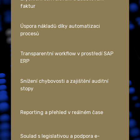
faktur
Úspora nákladů díky automatizaci
procesů
Transparentní workflow v prostředí SAP
ERP
Snížení chybovosti a zajištění auditní
stopy
Reporting a přehled v reálném čase
Soulad s legislativou a podpora e-