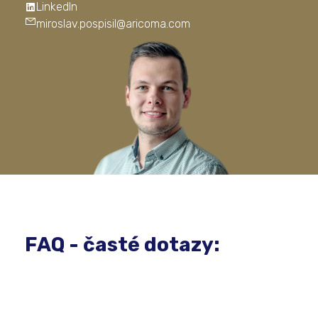
LinkedIn
miroslav.pospisil@aricoma.com
FAQ - časté dotazy: