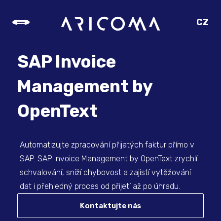
CZ
SK
EN
SAP Invoice
DE
Management by
OpenText
Automatizujte zpracování přijatých faktur přímo v
SAP. SAP Invoice Management by OpenText zrychlí
schvalování, sníží chybovost a zajistí vytěžování
dat i přehledný proces od přijetí až po úhradu.
Kontaktujte nás