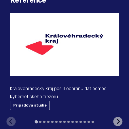
Reference
Úsp
All
Královéhradecký kraj posílil ochranu dat pomocí
kybernetického trezoru
Případová studie
P