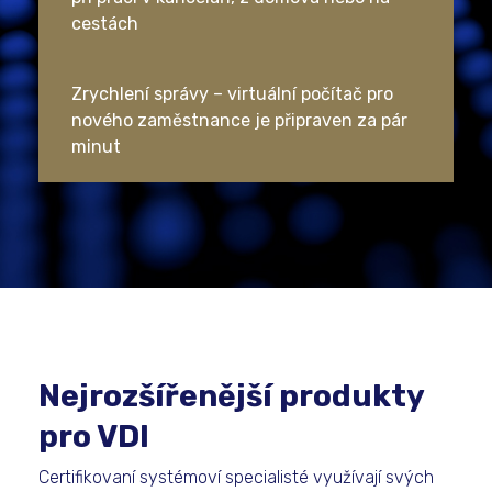
cestách
Zrychlení správy – virtuální počítač pro
nového zaměstnance je připraven za pár
minut
Nejrozšířenější produkty
pro VDI
Certifikovaní systémoví specialisté využívají svých