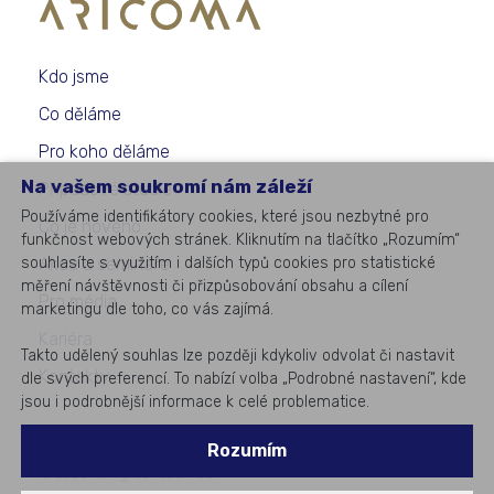
Kdo jsme
Co děláme
Pro koho děláme
Na vašem soukromí nám záleží
Případové studie
Používáme identifikátory cookies, které jsou nezbytné pro
Co je nového
funkčnost webových stránek. Kliknutím na tlačítko „Rozumím“
Akce a semináře
souhlasíte s využitím i dalších typů cookies pro statistické
měření návštěvnosti či přizpůsobování obsahu a cílení
Pro média
marketingu dle toho, co vás zajímá.
Kariéra
Takto udělený souhlas lze později kdykoliv odvolat či nastavit
Kontakty
dle svých preferencí. To nabízí volba „Podrobné nastavení“, kde
jsou i podrobnější informace k celé problematice.
Rozumím
©
2026
All rights reserved