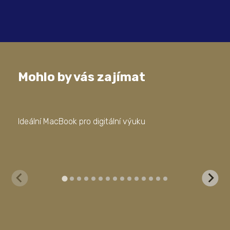
Mohlo by vás zajímat
Ideální MacBook pro digitální výuku
Kom
fir