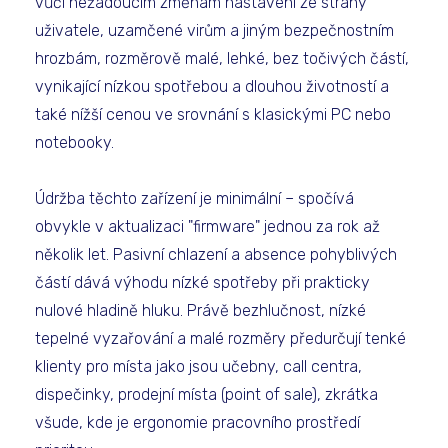
vůči nežádoucím změnám nastavení ze strany
uživatele, uzamčené virům a jiným bezpečnostním
hrozbám, rozměrově malé, lehké, bez točivých částí,
vynikající nízkou spotřebou a dlouhou životností a
také nížší cenou ve srovnání s klasickými PC nebo
notebooky.
Údržba těchto zařízení je minimální – spočívá
obvykle v aktualizaci "firmware" jednou za rok až
několik let. Pasivní chlazení a absence pohyblivých
částí dává výhodu nízké spotřeby při prakticky
nulové hladině hluku. Právě bezhlučnost, nízké
tepelné vyzařování a malé rozměry předurčují tenké
klienty pro místa jako jsou učebny, call centra,
dispečinky, prodejní místa (point of sale), zkrátka
všude, kde je ergonomie pracovního prostředí