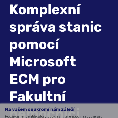
Komplexní
správa stanic
pomocí
Microsoft
ECM pro
Fakultní
nemocnici
Na vašem soukromí nám záleží
Používáme identifikátory cookies, které jsou nezbytné pro