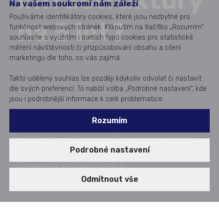
infrastruktury
Na vašem soukromí nám záleží
Používáme identifikátory cookies, které jsou nezbytné pro
na 5 let?
funkčnost webových stránek. Kliknutím na tlačítko „Rozumím“
souhlasíte s využitím i dalších typů cookies pro statistické
měření návštěvnosti či přizpůsobování obsahu a cílení
marketingu dle toho, co vás zajímá.
Takto udělený souhlas lze později kdykoliv odvolat či nastavit
dle svých preferencí. To nabízí volba „Podrobné nastavení“, kde
jsou i podrobnější informace k celé problematice.
Mnoha lidem nyní skončily výhodné fixace cen za
Rozumím
energie, podniky aktuálně přemýšlí, jak čelit
průběžnému zdražování softwaru či zvyšování cen
Podrobné nastavení
poskytovatelů služeb IT infrastruktury. A my
klademe tak kacířskou otázku?
Zveřejněno dne: 15. 12. 2022
Odmítnout vše