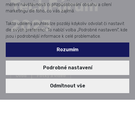
TechFórum
měření návštěvnosti či přizpůsobování obsahu a cílení
marketingu dle toho, co vás zajímá.
2023
Takto udělený souhlas lze později kdykoliv odvolat či nastavit
dle svých preferencí. To nabízí volba „Podrobné nastavení“, kde
jsou i podrobnější informace k celé problematice.
Rozumím
Podrobné nastavení
Úvod
Fotky a video
Odmítnout vše