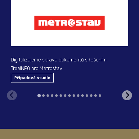
Dig
Digitalizujeme správu dokumentů s řešením
TreeINFO pro Metrostav
Případová studie
P