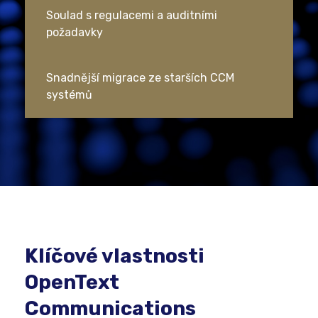
Soulad s regulacemi a auditními
požadavky
Snadnější migrace ze starších CCM
systémů
Klíčové vlastnosti
OpenText
Communications