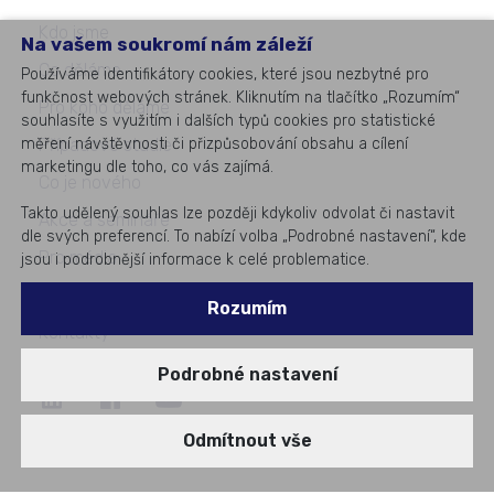
Kdo jsme
Na vašem soukromí nám záleží
Co děláme
Používáme identifikátory cookies, které jsou nezbytné pro
funkčnost webových stránek. Kliknutím na tlačítko „Rozumím“
Pro koho děláme
souhlasíte s využitím i dalších typů cookies pro statistické
Případové studie
měření návštěvnosti či přizpůsobování obsahu a cílení
marketingu dle toho, co vás zajímá.
Co je nového
Takto udělený souhlas lze později kdykoliv odvolat či nastavit
Akce a semináře
dle svých preferencí. To nabízí volba „Podrobné nastavení“, kde
Pro média
jsou i podrobnější informace k celé problematice.
Kariéra
Rozumím
Kontakty
Podrobné nastavení
©
2026
All rights reserved
Odmítnout vše
#1
v podnikovém IT