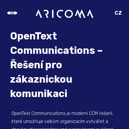
CZ
SK
EN
OpenText
DE
Communications –
Řešení pro
zákaznickou
komunikaci
OpenText Communications je moderní CCM řešení,
které umožňuje velkým organizacím vytvářet a