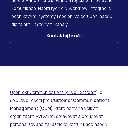
doručovat personalizované a regulacemi ověřené
komunikace. Nabízí rychlejší workflow, integraci s
podnikovými systémy i spolehlivé doručení napříč
digitálními i tištěnými kanály.
Kontaktujte nás
OpenText Communications (dříve Exstream)
je
špičkové řešení pro
Customer Communications
Management (CCM)
, které pomáhá velkým
organizacím vytvářet, spravovat a doručovat
personalizované zákaznické komunikace napříč