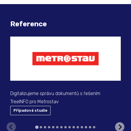
Reference
Mod
Bus
Slo
Digitalizujeme správu dokumentů s řešením
TreeINFO pro Metrostav
Případová studie
P