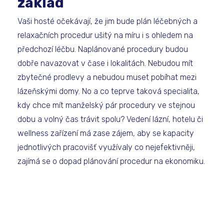
základ
Vaši hosté očekávají, že jim bude plán léčebných a
relaxačních procedur ušitý na míru i s ohledem na
předchozí léčbu. Naplánované procedury budou
dobře navazovat v čase i lokalitách. Nebudou mít
zbytečné prodlevy a nebudou muset pobíhat mezi
lázeňskými domy. No a co teprve taková specialita,
kdy chce mít manželský pár procedury ve stejnou
dobu a volný čas trávit spolu? Vedení lázní, hotelu či
wellness zařízení má zase zájem, aby se kapacity
jednotlivých pracovišť využívaly co nejefektivněji,
zajímá se o dopad plánování procedur na ekonomiku.