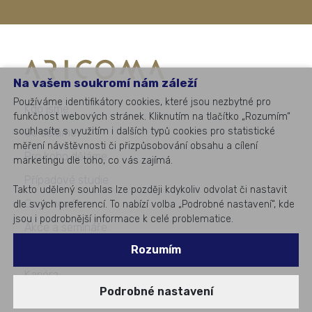
Na vašem soukromí nám záleží
Používáme identifikátory cookies, které jsou nezbytné pro
Kdo jsme
funkčnost webových stránek. Kliknutím na tlačítko „Rozumím“
souhlasíte s využitím i dalších typů cookies pro statistické
Co děláme
měření návštěvnosti či přizpůsobování obsahu a cílení
Pro koho děláme
marketingu dle toho, co vás zajímá.
Případové studie
Takto udělený souhlas lze později kdykoliv odvolat či nastavit
Co je nového
dle svých preferencí. To nabízí volba „Podrobné nastavení“, kde
jsou i podrobnější informace k celé problematice.
Akce a semináře
Rozumím
Pro média
Kariéra
Podrobné nastavení
Kontakty