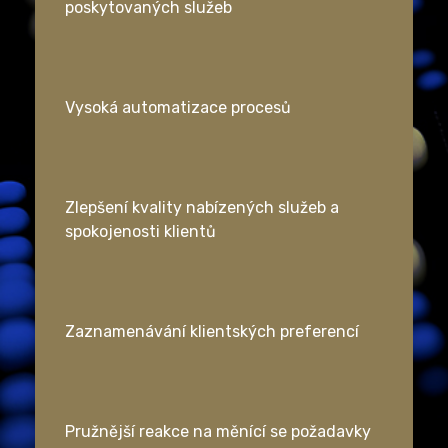
poskytovaných služeb
Vysoká automatizace procesů
Zlepšení kvality nabízených služeb a
spokojenosti klientů
Zaznamenávání klientských preferencí
Pružnější reakce na měnící se požadavky