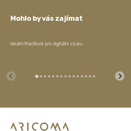
Mohlo by vás zajímat
Ideální MacBook pro digitální výuku
Kom
fir