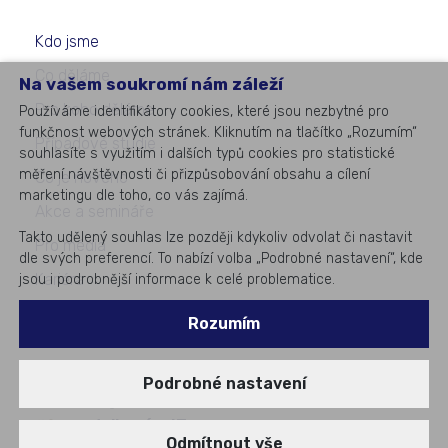
Kdo jsme
Co děláme
Na vašem soukromí nám záleží
Pro koho děláme
Používáme identifikátory cookies, které jsou nezbytné pro
funkčnost webových stránek. Kliknutím na tlačítko „Rozumím“
Případové studie
souhlasíte s využitím i dalších typů cookies pro statistické
měření návštěvnosti či přizpůsobování obsahu a cílení
Co je nového
marketingu dle toho, co vás zajímá.
Akce a semináře
Takto udělený souhlas lze později kdykoliv odvolat či nastavit
Pro média
dle svých preferencí. To nabízí volba „Podrobné nastavení“, kde
Kariéra
jsou i podrobnější informace k celé problematice.
Kontakty
Rozumím
Podrobné nastavení
©
2026
All rights reserved
#1
v podnikovém IT
Odmítnout vše