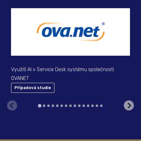
Mod
kon
Využití AI v Service Desk systému společnosti
OVANET
Případová studie
P