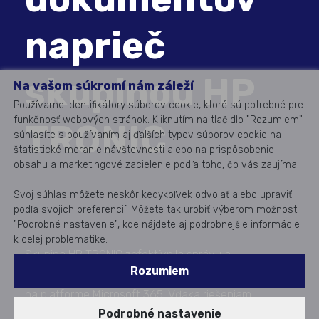
naprieč
skupinou HP
Na vašom súkromí nám záleží
Používame identifikátory súborov cookie, ktoré sú potrebné pre
funkčnosť webových stránok. Kliknutím na tlačidlo "Rozumiem"
TRONIC
súhlasíte s používaním aj ďalších typov súborov cookie na
štatistické meranie návštevnosti alebo na prispôsobenie
obsahu a marketingové zacielenie podľa toho, čo vás zaujíma.
Svoj súhlas môžete neskôr kedykoľvek odvolať alebo upraviť
podľa svojich preferencií. Môžete tak urobiť výberom možnosti
"Podrobné nastavenie", kde nájdete aj podrobnejšie informácie
k celej problematike.
Skupina HP TRONIC zefektívnila správu a
Rozumiem
podpisovanie zmlúv zavedením jednotného systému
na platforme Microsoft 365. Vďaka riešeniam
Podrobné nastavenie
TreeINFO a OBELISK prebieha celý proces plne