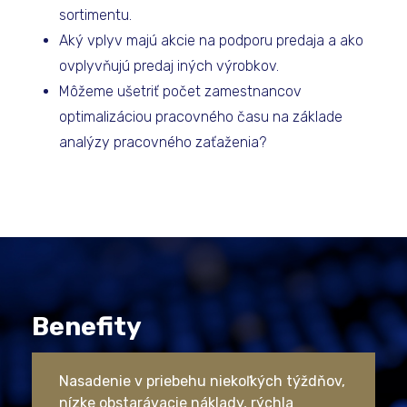
sortimentu.
Aký vplyv majú akcie na podporu predaja a ako
ovplyvňujú predaj iných výrobkov.
Môžeme ušetriť počet zamestnancov
optimalizáciou pracovného času na základe
analýzy pracovného zaťaženia?
Benefity
Nasadenie v priebehu niekoľkých týždňov,
nízke obstarávacie náklady, rýchla