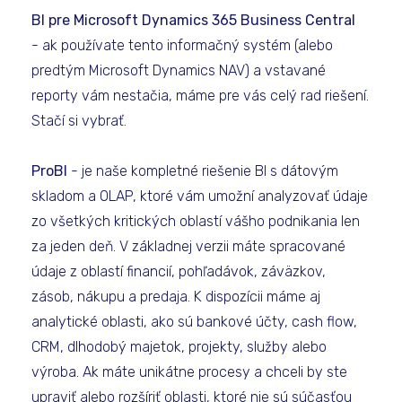
BI pre Microsoft Dynamics 365 Business Central
- ak používate tento informačný systém (alebo
predtým Microsoft Dynamics NAV) a vstavané
reporty vám nestačia, máme pre vás celý rad riešení.
Stačí si vybrať.
ProBI
- je naše kompletné riešenie BI s dátovým
skladom a OLAP, ktoré vám umožní analyzovať údaje
zo všetkých kritických oblastí vášho podnikania len
za jeden deň. V základnej verzii máte spracované
údaje z oblastí financií, pohľadávok, záväzkov,
zásob, nákupu a predaja. K dispozícii máme aj
analytické oblasti, ako sú bankové účty, cash flow,
CRM, dlhodobý majetok, projekty, služby alebo
výroba. Ak máte unikátne procesy a chceli by ste
upraviť alebo rozšíriť oblasti, ktoré nie sú súčasťou