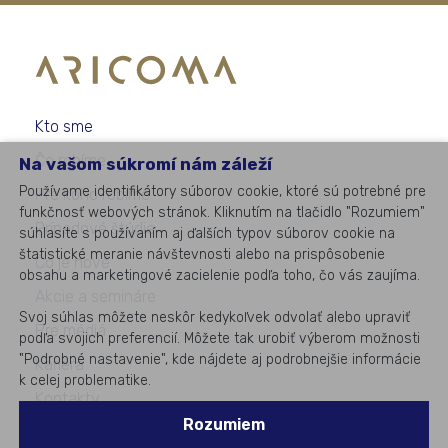
Kto sme
Čo robíme
Na vašom súkromí nám záleží
Používame identifikátory súborov cookie, ktoré sú potrebné pre
Pre koho robíme
funkčnosť webových stránok. Kliknutím na tlačidlo "Rozumiem"
Prípadové štúdie
súhlasíte s používaním aj ďalších typov súborov cookie na
štatistické meranie návštevnosti alebo na prispôsobenie
Čo je nové
obsahu a marketingové zacielenie podľa toho, čo vás zaujíma.
Akcie a semináre
Svoj súhlas môžete neskôr kedykoľvek odvolať alebo upraviť
Pre médiá
podľa svojich preferencií. Môžete tak urobiť výberom možnosti
"Podrobné nastavenie", kde nájdete aj podrobnejšie informácie
Kariéra
k celej problematike.
Kontakty
Rozumiem