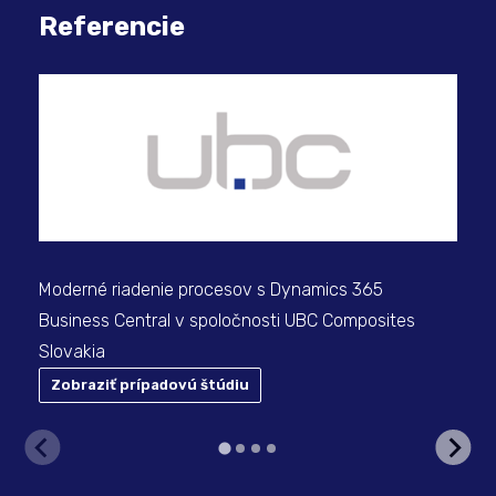
Referencie
Ino
prí
36
Moderné riadenie procesov s Dynamics 365
Business Central v spoločnosti UBC Composites
Slovakia
Zobraziť prípadovú štúdiu
Z