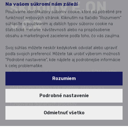
skupiny E.ON
Na vašom súkromí nám záleží
Používame identifikátory súborov cookie, ktoré sú potrebné pre
funkčnosť webových stránok. Kliknutím na tlačidlo "Rozumiem"
v ČR
súhlasíte s používaním aj ďalších typov súborov cookie na
štatistické meranie návštevnosti alebo na prispôsobenie
obsahu a marketingové zacielenie podľa toho, čo vás zaujíma.
Svoj súhlas môžete neskôr kedykoľvek odvolať alebo upraviť
podľa svojich preferencií. Môžete tak urobiť výberom možnosti
"Podrobné nastavenie", kde nájdete aj podrobnejšie informácie
k celej problematike.
E.ON modernizoval a naďalej rozvíja svoj ECM systém
Rozumiem
na platforme OpenText, ktorá sa stala základom
efektívneho riadenia dokumentov, integrácie s
Podrobné nastavenie
podnikovými systémami a dlhodobého bezpečného
fungovania digitálnych procesov.
Realizácia 2023 - doteraz
Odmietnuť všetko