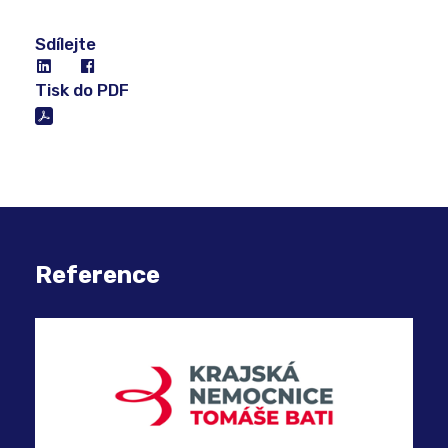
Sdílejte
Tisk do PDF
Reference
Mod
kon