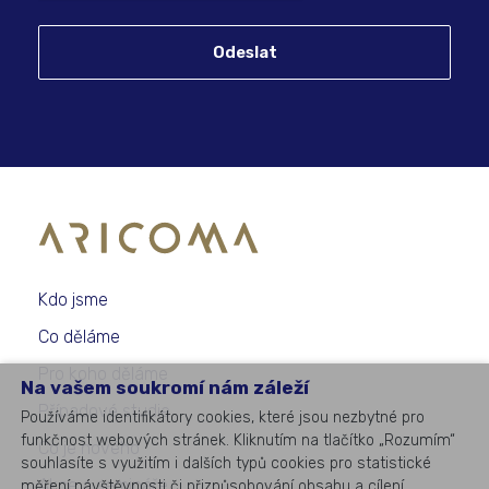
Odeslat
Kdo jsme
Co děláme
Pro koho děláme
Na vašem soukromí nám záleží
Případové studie
Používáme identifikátory cookies, které jsou nezbytné pro
funkčnost webových stránek. Kliknutím na tlačítko „Rozumím“
Co je nového
souhlasíte s využitím i dalších typů cookies pro statistické
Akce a semináře
měření návštěvnosti či přizpůsobování obsahu a cílení