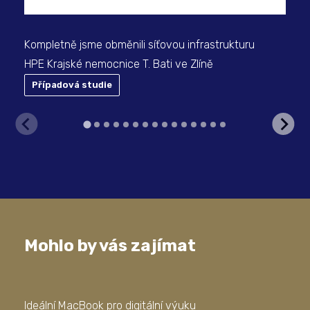
Kompletně jsme obměnili síťovou infrastrukturu
HPE Krajské nemocnice T. Bati ve Zlíně
Případová studie
P
Mohlo by vás zajímat
Ideální MacBook pro digitální výuku
Kom